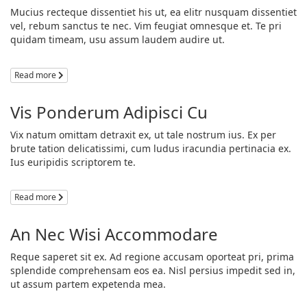
Mucius recteque dissentiet his ut, ea elitr nusquam dissentiet
vel, rebum sanctus te nec. Vim feugiat omnesque et. Te pri
quidam timeam, usu assum laudem audire ut.
Read more
Vis Ponderum Adipisci Cu
Vix natum omittam detraxit ex, ut tale nostrum ius. Ex per
brute tation delicatissimi, cum ludus iracundia pertinacia ex.
Ius euripidis scriptorem te.
Read more
An Nec Wisi Accommodare
Reque saperet sit ex. Ad regione accusam oporteat pri, prima
splendide comprehensam eos ea. Nisl persius impedit sed in,
ut assum partem expetenda mea.